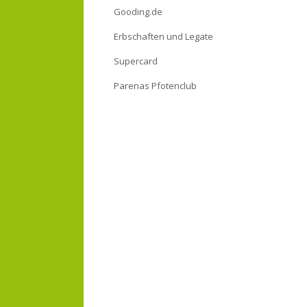
Gooding.de
Erbschaften und Legate
Supercard
Parenas Pfotenclub