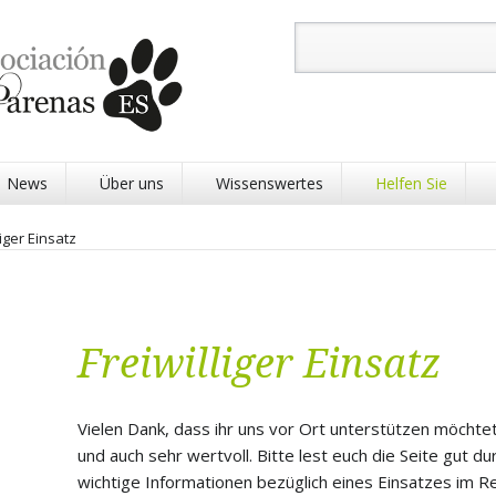
Suchbegriffe
News
Über uns
Wissenswertes
Helfen Sie
liger Einsatz
Freiwilliger Einsatz
Physiotherapie Pa
Tier Startpatensch
Vielen Dank, dass ihr uns vor Ort unterstützen möchtet
und auch sehr wertvoll. Bitte lest euch die Seite gut du
Tier Patenschaft
wichtige Informationen bezüglich eines Einsatzes im R
Refugio Patenscha