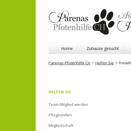
Navigation
Home
Zuhause gesucht
überspringen
Parenas Pfotenhilfe CH
Helfen Sie
Freiwil
Navigation
HELFEN SIE
überspringen
Team-Mitglied werden
Pflegestellen
Mitgliedschaft