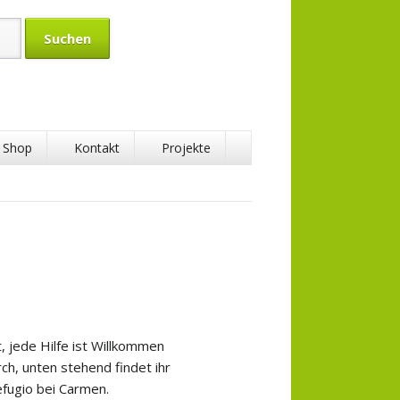
Shop
Kontakt
Projekte
tenschaft
aft
, jede Hilfe ist Willkommen
rch, unten stehend findet ihr
efugio bei Carmen.
ft