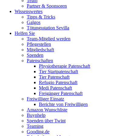
Team
Partner & Sponsoren
Wissenswertes
Tipps & Tricks
Galgos
Tötungsstation Sevilla
Helfen Sie
Team-Mitglied werden
Pflegestellen
Mitgliedschaft
Spenden
Patenschaften
Physiotherapie Patenschaft
Tier Startpatenschaft
Tier Patenschaft
Refugio Patenschaft
Medi Patenschaft
Freigänger Patenschaft
Freiwilliger Einsatz
Berichte von Freiwilligen
Amazon Wunschliste
Buynhelp
Spenden über Twint
Teaming
Gooding.de