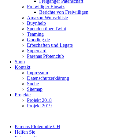
Freigänger Patenschaft
Freiwilliger Einsatz
Berichte von Freiwilligen
Amazon Wunschliste
Buynhelp
Spenden über Twint
Teaming
Gooding.de
Erbschaften und Legate
Supercard
Parenas Pfotenclub
Shop
Kontakt
Impressum
Datenschutzerklärung
Suche
Sitemap
Projekte
Projekt 2018
Projekt 2019
Parenas Pfotenhilfe CH
Helfen Sie