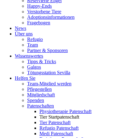
Reservierte Engel
Happy-Ends
Verstorbene Tiere
Adoptionsinformationen
Fragebogen
News
Über uns
Refugio
Team
Partner & Sponsoren
Wissenswertes
Tipps & Tricks
Galgos
Tötungsstation Sevilla
Helfen Sie
Team-Mitglied werden
Pflegestellen
Mitgliedschaft
Spenden
Patenschaften
Physiotherapie Patenschaft
Tier Startpatenschaft
Tier Patenschaft
Refugio Patenschaft
Medi Patenschaft